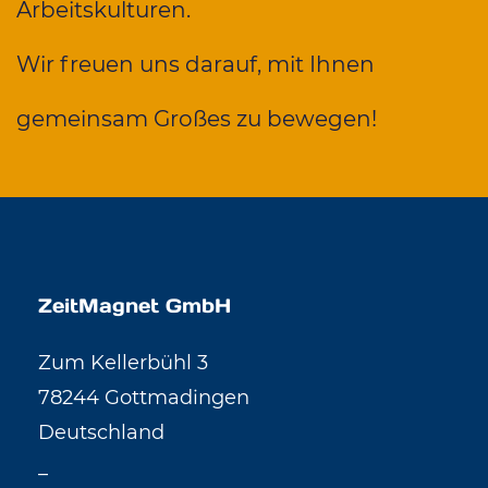
Arbeitskulturen.
Wir freuen uns darauf, mit Ihnen
gemeinsam Großes zu bewegen!
ZeitMagnet GmbH
Zum Kellerbühl 3
78244 Gottmadingen
Deutschland
_