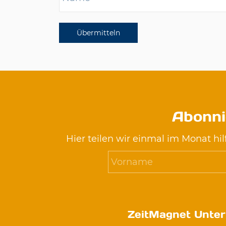
Übermitteln
Abonni
Hier teilen wir einmal im Monat hil
ZeitMagnet Unte