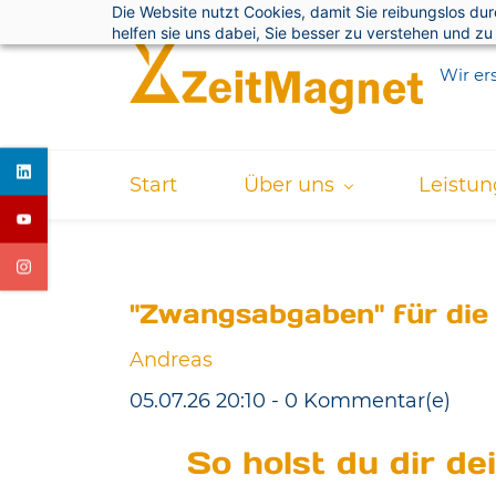
Die Website nutzt Cookies, damit Sie reibungslos du
Skip
helfen sie uns dabei, Sie besser zu verstehen und zu
to
Wir ers
main
content
Start
Über uns
Leistu
"Zwangsabgaben" für die
Andreas
05.07.26 20:10
-
0
Kommentar(e)
So holst du dir d