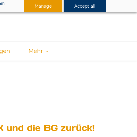
dem
Manage
Accept all
ngen
Mehr
K und die BG zurück!