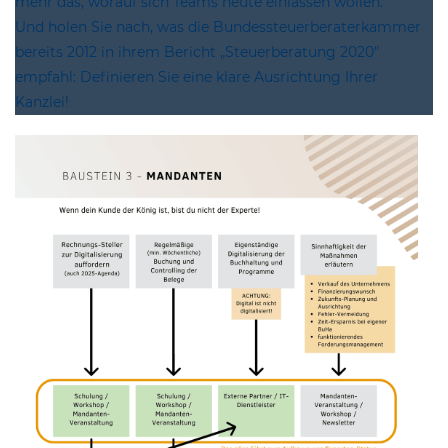
mehr das, worauf sich Teams heute einlassen wollen.
Und holen Sie nach, was die Bundessteuerberaterkammer
bereits 2012 in ihrem Bericht „Steuerberatung 2020"
empfahl: Definieren Sie eine klare Ausrichtung Ihrer
Kanzlei!