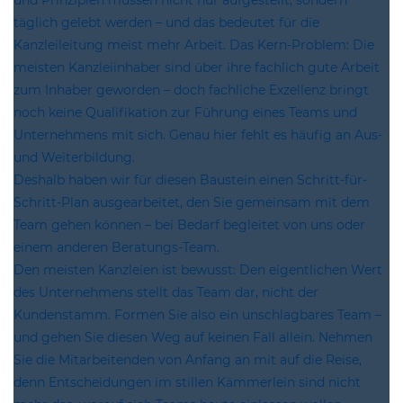
und Prinzipien müssen nicht nur aufgestellt, sondern
täglich gelebt werden – und das bedeutet für die
Kanzleileitung meist mehr Arbeit. Das Kern-Problem: Die
meisten Kanzleiinhaber sind über ihre fachlich gute Arbeit
zum Inhaber geworden – doch fachliche Exzellenz bringt
noch keine Qualifikation zur Führung eines Teams und
Unternehmens mit sich. Genau hier fehlt es häufig an Aus-
und Weiterbildung.
Deshalb haben wir für diesen Baustein einen Schritt-für-
Schritt-Plan ausgearbeitet, den Sie gemeinsam mit dem
Team gehen können – bei Bedarf begleitet von uns oder
einem anderen Beratungs-Team.
Den meisten Kanzleien ist bewusst: Den eigentlichen Wert
des Unternehmens stellt das Team dar, nicht der
Kundenstamm. Formen Sie also ein unschlagbares Team –
und gehen Sie diesen Weg auf keinen Fall allein. Nehmen
Sie die Mitarbeitenden von Anfang an mit auf die Reise,
denn Entscheidungen im stillen Kämmerlein sind nicht