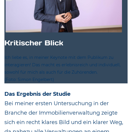
Kritischer Blick
Ich liebe es, in meiner Keynote mit dem Publikum zu
interagieren! Das macht es erlebnisreich und individuell,
sowohl für mich als auch für die Zuhörenden.
(Foto: Simon Engelbert)
Das Ergebnis der Studie
Bei meiner ersten Untersuchung in der
Branche der Immobilienverwaltung zeigte
sich ein recht klares Bild und ein klarer Weg,
da nahezu alle Verwaltungen an einem