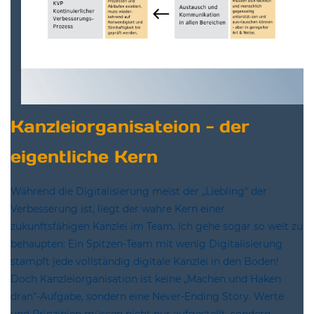
Kanzleiorganisateion - der
eigentliche Kern
Während die Digitalisierung meist der „Liebling" der
Verbesserung ist, liegt der wahre Kern einer
zukunftsfähigen Kanzlei im Team. Ich gehe sogar so weit zu
behaupten: Ein Spitzen-Team mit wenig Digitalisierung
stampft jede vollständig digitale Kanzlei in den Boden!
Doch Kanzleiorganisation ist keine „Machen und Haken
dran"-Aufgabe, sondern eine Never-Ending Story. Werte