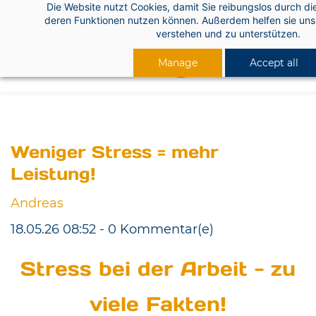
Die Website nutzt Cookies, damit Sie reibungslos durch di
Skip
deren Funktionen nutzen können. Außerdem helfen sie uns 
to
verstehen und zu unterstützen.
main
Manage
Accept all
content
Weniger Stress = mehr
Leistung!
Andreas
18.05.26 08:52
-
0
Kommentar(e)
Stress bei der Arbeit - zu
viele Fakten!